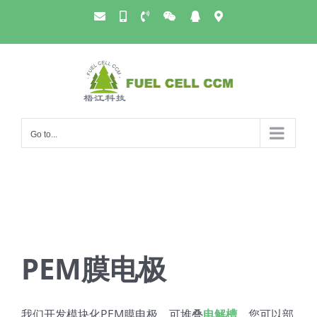
Skip
邮
手
电
微
QQ
公
to
箱
机
话
信
司
号
地
content
址
Go to...
PEM膜电极
我们开发模块化PEM膜电极，可堆叠
电解槽
，您可以部