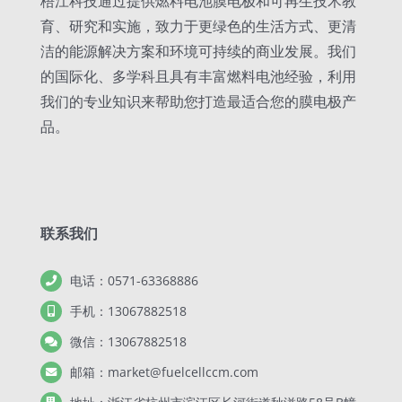
梧江科技通过提供燃料电池膜电极和可再生技术教
育、研究和实施，致力于更绿色的生活方式、更清
洁的能源解决方案和环境可持续的商业发展。我们
的国际化、多学科且具有丰富燃料电池经验，利用
我们的专业知识来帮助您打造最适合您的膜电极产
品。
联系我们
电话：0571-63368886
手机：13067882518
微信：13067882518
邮箱：market@fuelcellccm.com