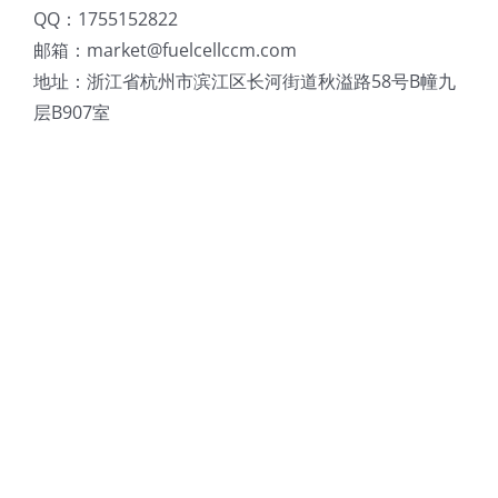
QQ：1755152822
邮箱：market@fuelcellccm.com
地址：浙江省杭州市滨江区长河街道秋溢路58号B幢九
层B907室