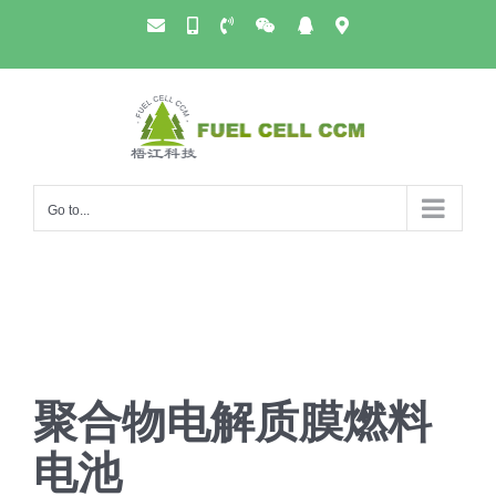
Skip
邮
手
电
微
QQ
公
to
箱
机
话
信
司
号
地
content
址
Go to...
聚合物电解质膜燃料
电池